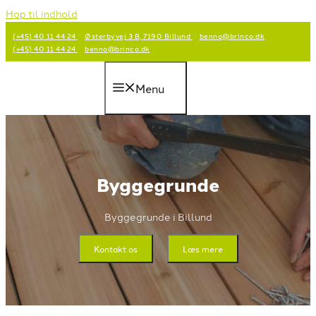
Hop til indhold
(+45) 40 11 44 24
Østerbyvej 3 B, 7190 Billund
benno@brinco.dk
(+45) 40 11 44 24
benno@brinco.dk
Menu
Byggegrunde
Byggegrunde i Billund
Kontakt os
Læs mere